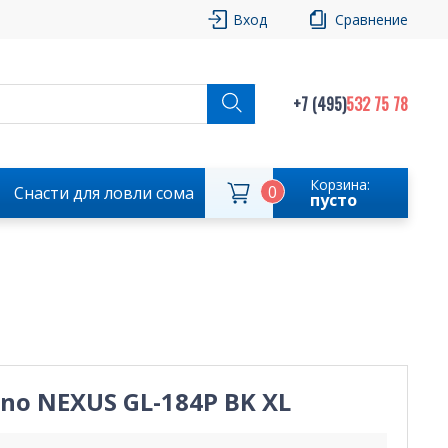
Вход
Сравнение
+7 (495)
532 75 78
Корзина:
0
Снасти для ловли сома
пусто
no NEXUS GL-184P BK XL