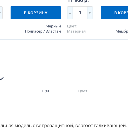
11 900 р.
1
+
-
+
В КОРЗИНУ
В КОР
Черный
Цвет:
Полиэсер / Эластан
Материал:
Мембр
L ;XL
Цвет:
альная модель с ветрозащитной, влагоотталкивающей,