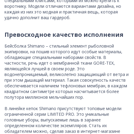
специальными клипсами, которыми их можно крепить к
воротнику. Модели отличаются вариантами дизайна, но
каждая из них это модная и практичная вещь, которая
удачно дополнит ваш гардероб.
Превосходное качество исполнения
Бейсболка Shimano – стильный элемент рыболовной
экипировки, на пошив которого идут особые материалы,
обладающие специальными наборами свойств. В
частности, речь идет о мембранной ткани GORE-TEX,
являющейся лучшей в своем роде. Это
водонепроницаемый, великолепно защищающий от ветра и
при этом дышащий материал. Такая совокупность качеств
обеспечивается наличием тефлоновых мембран, в каждом
квадратном сантиметре которых насчитывается более
полутора миллионов мельчайших пор.
В линейке кепок Shimano присутствуют топовые модели
ограниченной серии LIMITED PRO. Это уникальные
головные уборы, выпускаемые лишь в заранее
определенном количестве экземпляров. Стать их
обладателем можно, сделав заказ в интернет-магазине