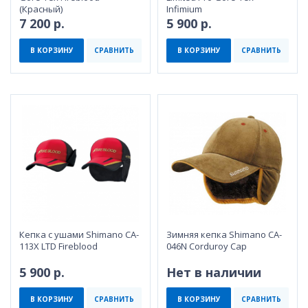
(Красный)
Infimium
7 200 р.
5 900 р.
В КОРЗИНУ
СРАВНИТЬ
В КОРЗИНУ
СРАВНИТЬ
Кепка с ушами Shimano CA-
Зимняя кепка Shimano CA-
113X LTD Fireblood
046N Corduroy Cap
5 900 р.
Нет в наличии
В КОРЗИНУ
СРАВНИТЬ
В КОРЗИНУ
СРАВНИТЬ