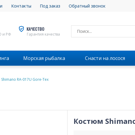
и
Контакты
Под заказ
Обратный звонок
КАЧЕСТВО
О и РФ
Гарантия качества
инга
Морская рыбалка
Снасти на лосося
 Shimano RA-017U Gore-Tex
Костюм Shimano