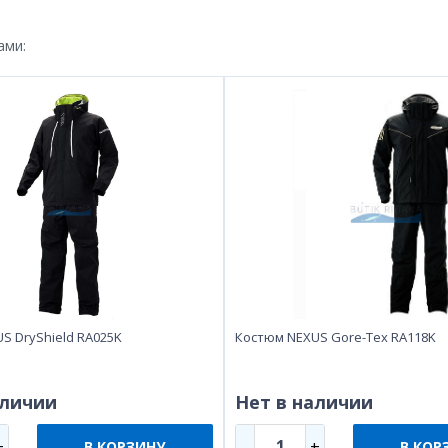
ами:
S DryShield RA025K
Костюм NEXUS Gore-Tex RA118K
аличии
Нет в наличии
1
+
-
+
В КОРЗИНУ
В КОР