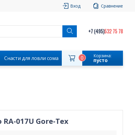
Вход
Сравнение
+7 (495)
532 75 78
Корзина:
0
Снасти для ловли сома
пусто
 RA-017U Gore-Tex