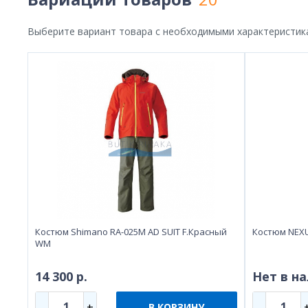
Выберите вариант товара с необходимыми характеристик
Костюм Shimano RA-025M AD SUIT F.Красный
Костюм NEXU
WM
14 300 р.
Нет в н
1
1
-
+
-
В КОРЗИНУ