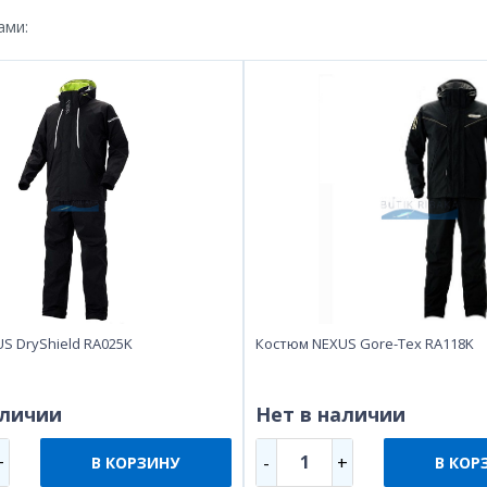
ами:
S DryShield RA025K
Костюм NEXUS Gore-Tex RA118K
аличии
Нет в наличии
1
+
-
+
В КОРЗИНУ
В КОР