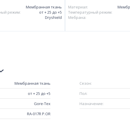
Мембранная ткань
Материал:
Мембр
ный режим:
от + 25 до +5
Температурный режим:
Dryshield
Мебрана:
Мембранная ткань
Сезон:
от + 25 до +5
Пол:
Gore-Tex
Назначение:
RA-017R P.OR