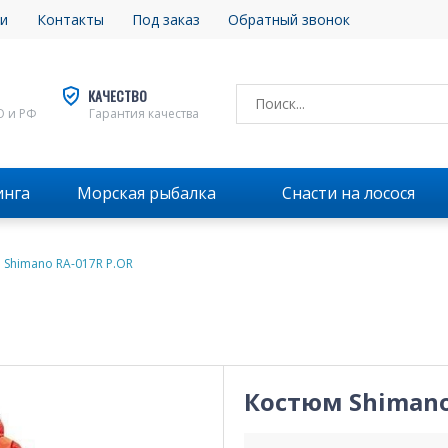
и
Контакты
Под заказ
Обратный звонок
КАЧЕСТВО
О и РФ
Гарантия качества
инга
Морская рыбалка
Снасти на лосося
 Shimano RA-017R P.OR
Костюм Shimano