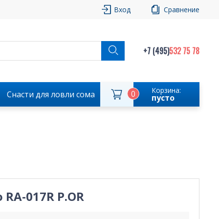
Вход
Сравнение
+7 (495)
532 75 78
Корзина:
0
Снасти для ловли сома
пусто
 RA-017R P.OR