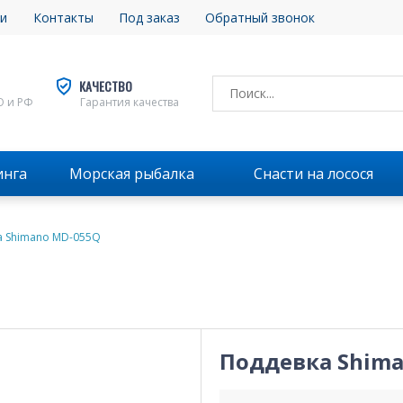
и
Контакты
Под заказ
Обратный звонок
КАЧЕСТВО
О и РФ
Гарантия качества
инга
Морская рыбалка
Снасти на лосося
а Shimano MD-055Q
Поддевка Shim