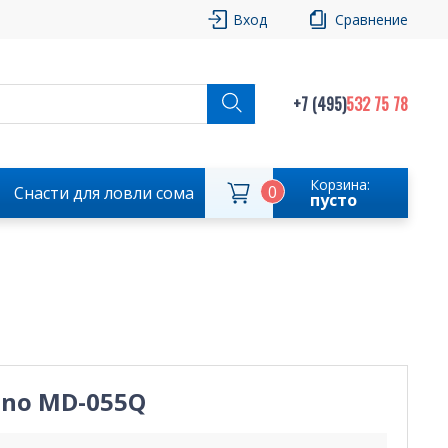
Вход
Сравнение
+7 (495)
532 75 78
Корзина:
0
Снасти для ловли сома
пусто
ano MD-055Q