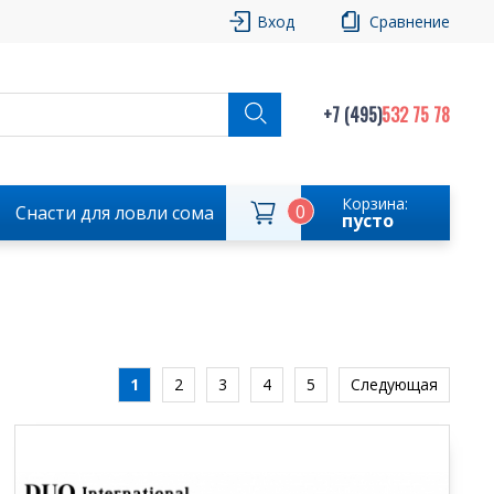
Вход
Сравнение
+7 (495)
532 75 78
Корзина:
0
Снасти для ловли сома
пусто
1
2
3
4
5
Следующая