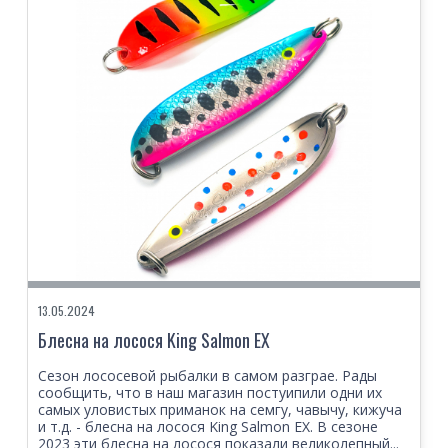
13.05.2024
Блесна на лосося King Salmon EX
Сезон лососевой рыбалки в самом разграе. Рады
сообщить, что в наш магазин постуипили одни их
самых уловистых приманок на семгу, чавычу, кижуча
и т.д. - блесна на лосося King Salmon EX. В сезоне
2023 эти блесна на лосося показали великолепный...