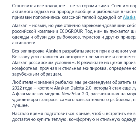
Становится все холоднее – не за горами зима. Спешим п
активного отдыха на природе вообще и рыболовов в част
прилавки пополнились классной теплой одеждой от
Alaska
Alaskan – новый, но уже отлично зарекомендовавший се
российской компании ECOGROUP. Под ним выпускается ш
одежды и обуви для рыболовов, туристов и других приве
активности.
Вся экипировка Alaskan разрабатывается при активном уч
Во главу угла ставится их авторитетное мнение и соответ
Alaskan российским условиям. В результате из цехов прои
комфортная, прочная и стильная экипировка, определенн
зарубежным образцам.
Любителям зимней рыбалки мы рекомендуем обратить вн
2022 года – костюм Alaskan Dakota 2.0, который стал еще
А флагманская модель NewPolar 2.0, рассчитанная на мор
удовлетворит запросы самого взыскательного рыболова, 
лучшее.
Настало время подготовиться к зиме, чтобы встретить ее в
достаточно купить теплую, комфортную и стильную одежду