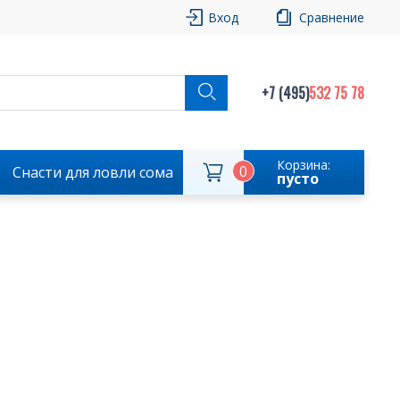
Вход
Сравнение
+7 (495)
532 75 78
Корзина:
0
Снасти для ловли сома
пусто