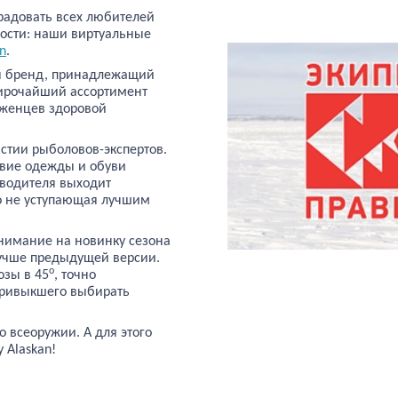
орадовать всех любителей
ности: наши виртуальные
n
.
бя бренд, принадлежащий
ирочайший ассортимент
рженцев здоровой
астии рыболовов-экспертов.
ствие одежды и обуви
зводителя выходит
о не уступающая лучшим
имание на новинку сезона
 лучше предыдущей версии.
о
озы в 45
, точно
привыкшего выбирать
о всеоружии. А для этого
 Alaskan!