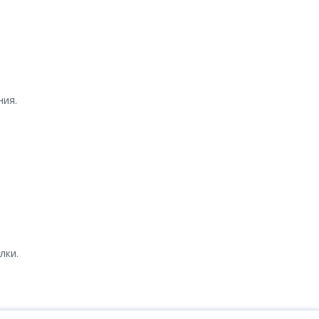
ния.
лки.