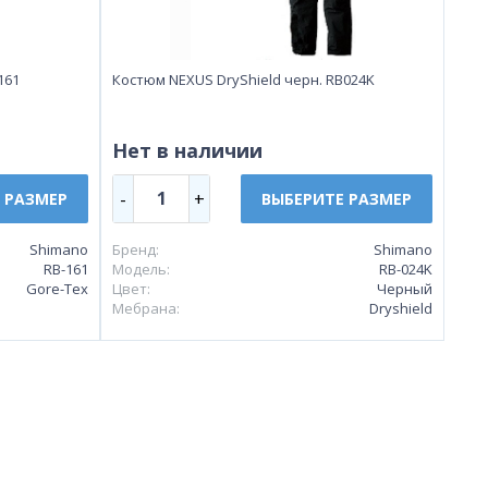
161
Костюм NEXUS DryShield черн. RB024K
Нет в наличии
1
-
+
 РАЗМЕР
ВЫБЕРИТЕ РАЗМЕР
Shimano
Бренд:
Shimano
RB-161
Модель:
RB-024K
Gore-Tex
Цвет:
Черный
Мебрана:
Dryshield