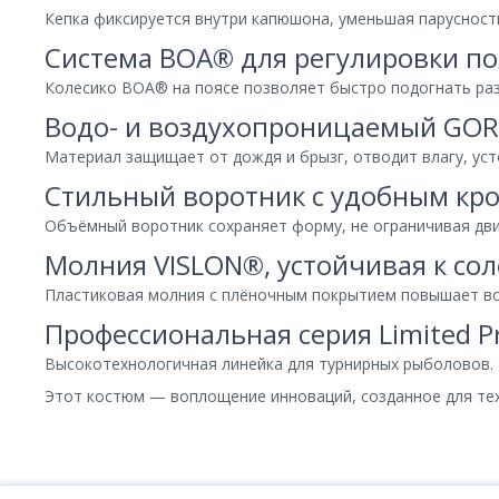
Кепка фиксируется внутри капюшона, уменьшая парусность
Система BOA® для регулировки по
Колесико BOA® на поясе позволяет быстро подогнать ра
Водо- и воздухопроницаемый GORE
Материал защищает от дождя и брызг, отводит влагу, усто
Стильный воротник с удобным кр
Объёмный воротник сохраняет форму, не ограничивая дв
Молния VISLON®, устойчивая к со
Пластиковая молния с плёночным покрытием повышает во
Профессиональная серия Limited P
Высокотехнологичная линейка для турнирных рыболовов. 
Этот костюм — воплощение инноваций, созданное для тех,