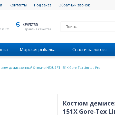
и
Контакты
Под заказ
Обратный звонок
КАЧЕСТВО
О и РФ
Гарантия качества
инга
Морская рыбалка
Снасти на лосося
остюм демисезонный Shimano NEXUS RT-151X Gore-Tex Limited Pro
Костюм демисе
151X Gore-Tex Li