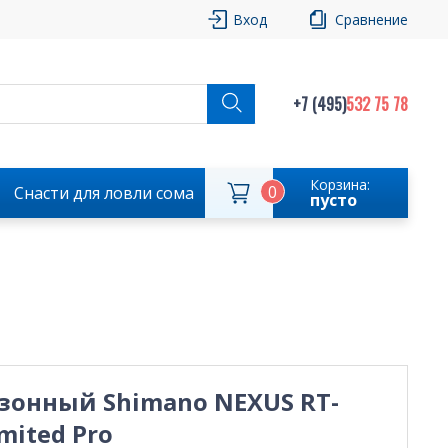
Вход
Сравнение
+7 (495)
532 75 78
Корзина:
0
Снасти для ловли сома
пусто
зонный Shimano NEXUS RT-
mited Pro