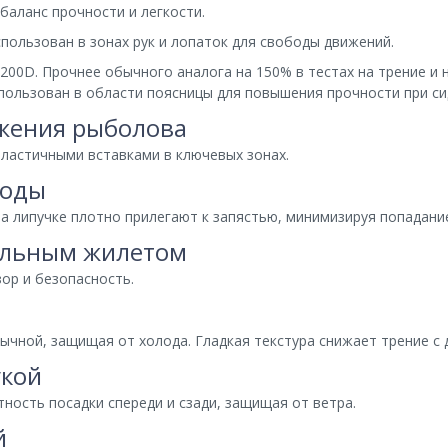
аланс прочности и легкости.
пользован в зонах рук и лопаток для свободы движений.
00D. Прочнее обычного аналога на 150% в тестах на трение и н
спользован в области поясницы для повышения прочности при си
жения рыболова
эластичными вставками в ключевых зонах.
воды
а липучке плотно прилегают к запястью, минимизируя попадани
тельным жилетом
ор и безопасность.
ычной, защищая от холода. Гладкая текстура снижает трение с 
укой
ность посадки спереди и сзади, защищая от ветра.
й