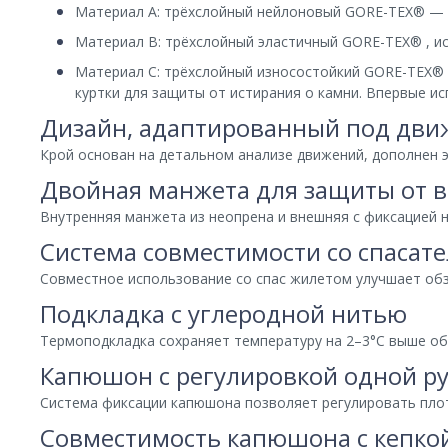
Материал A
: трёхслойный нейлоновый GORE-TEX® — б
Материал B
: трёхслойный эластичный GORE-TEX® , ис
Материал C
: трёхслойный износостойкий GORE-TEX® 2
куртки для защиты от истирания о камни. Впервые и
Дизайн, адаптированный под дви
Крой основан на детальном анализе движений, дополнен 
Двойная манжета для защиты от 
Внутренняя манжета из неопрена и внешняя с фиксацией н
Система совместимости со спаса
Совместное использование со спас жилетом улучшает обз
Подкладка с углеродной нитью
Термоподкладка сохраняет температуру на 2–3°C выше об
Капюшон с регулировкой одной р
Система фиксации капюшона позволяет регулировать плот
Совместимость капюшона с кепко